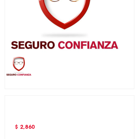
Precio
$ 2,860
habitual