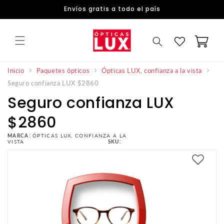
DIRECTAMENTE
Envíos gratis a todo el país
AL
CONTENIDO
Carrito
Inicio
Paquetes ópticos
Ópticas LUX, confianza a la vista
Seguro confianza LUX $2860
Seguro confianza LUX
$2860
MARCA:
ÓPTICAS LUX, CONFIANZA A LA
VISTA
SKU: