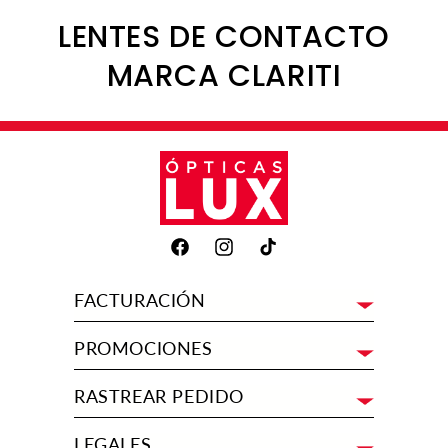
C
LENTES DE CONTACTO
O
MARCA CLARITI
L
E
C
C
I
Facebook
Instagram
TikTok
Ó
FACTURACIÓN
N
PROMOCIONES
:
RASTREAR PEDIDO
LEGALES