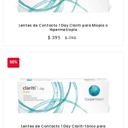
Lentes de Contacto 1 Day Clariti para Miopía o
Hipermetropía
Precio
$ 395
Precio
$ 790
de
habitual
oferta
50%
Lentes de Contacto 1 Day Clariti tórico para