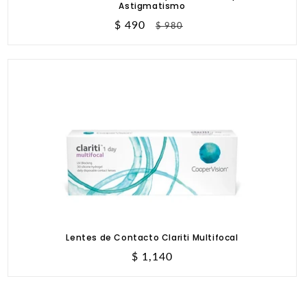
Astigmatismo
Precio
$ 490
Precio
$ 980
de
habitual
oferta
Lentes de Contacto Clariti Multifocal
Precio
$ 1,140
habitual