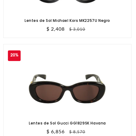
Lentes de Sol Michael Kors MK2257U Negro
Precio
$ 2,408
Precio
$ 3,010
de
habitual
oferta
20%
Lentes de Sol Gucci GG1829SK Havana
Precio
$ 6,856
Precio
$ 8,570