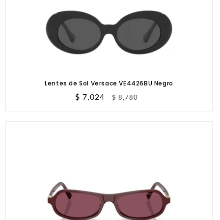
Lentes de Sol Versace VE4426BU Negro
Precio
$ 7,024
Precio
$ 8,780
de
habitual
oferta