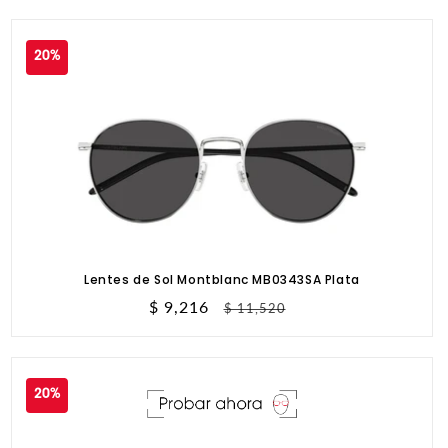
oferta
20%
Lentes de Sol Montblanc MB0343SA Plata
Precio
$ 9,216
Precio
$ 11,520
de
habitual
oferta
20%