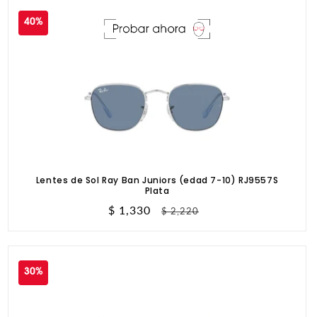
40%
Lentes de Sol Ray Ban Juniors (edad 7-10) RJ9557S
Plata
Precio
$ 1,330
Precio
$ 2,220
de
habitual
oferta
30%