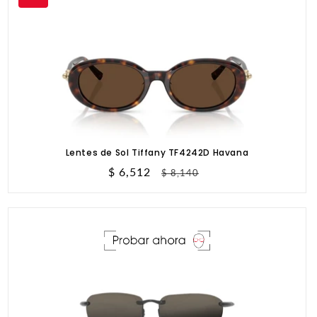
Lentes de Sol Tiffany TF4242D Havana
Precio
$ 6,512
Precio
$ 8,140
de
habitual
oferta