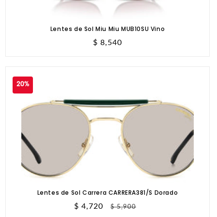
Lentes de Sol Miu Miu MUB10SU Vino
Precio
$ 8,540
habitual
20%
Lentes de Sol Carrera CARRERA381/S Dorado
Precio
$ 4,720
Precio
$ 5,900