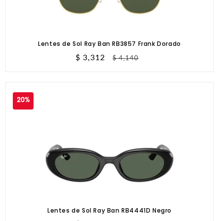
Lentes de Sol Ray Ban RB3857 Frank Dorado
Precio
$ 3,312
Precio
$ 4,140
de
habitual
oferta
20%
Lentes de Sol Ray Ban RB4441D Negro