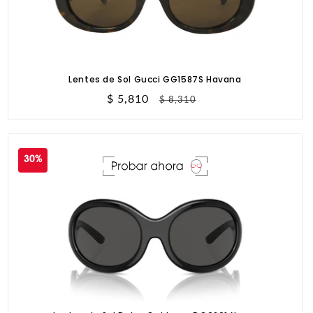
Lentes de Sol Gucci GG1587S Havana
Precio
$ 5,810
Precio
$ 8,310
de
habitual
oferta
30%