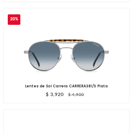
de
habitual
oferta
20%
Lentes de Sol Carrera CARRERA381/S Plata
Precio
$ 3,920
Precio
$ 4,900
de
habitual
oferta