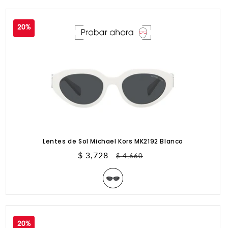
oferta
20%
Lentes de Sol Michael Kors MK2192 Blanco
Precio
$ 3,728
Precio
$ 4,660
de
habitual
oferta
20%