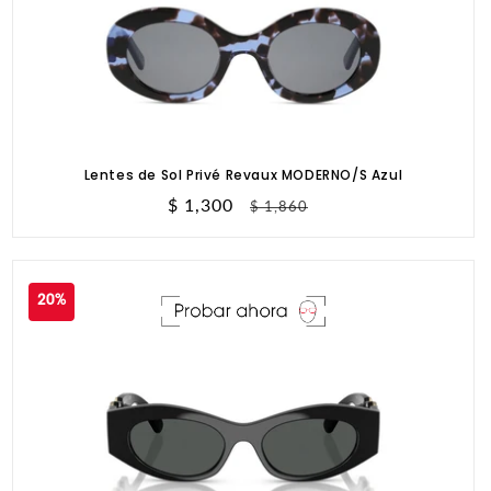
Lentes de Sol Privé Revaux MODERNO/S Azul
Precio
$ 1,300
Precio
$ 1,860
de
habitual
oferta
20%