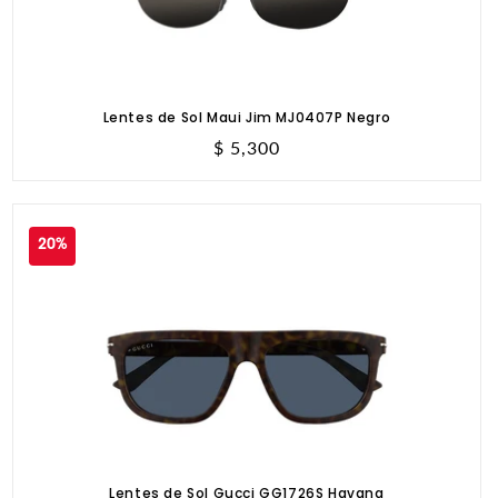
Lentes de Sol Maui Jim MJ0407P Negro
Precio
$ 5,300
habitual
20%
Lentes de Sol Gucci GG1726S Havana