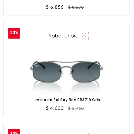
Precio
$ 6,856
Precio
$ 8,570
de
habitual
oferta
20%
Lentes de Sol Ray Ban RB3719 Gris
Precio
$ 4,600
Precio
$ 5,750
de
habitual
oferta