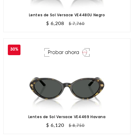
Lentes de Sol Versace VE4480U Negro
Precio
$ 6,208
Precio
$ 7,760
de
habitual
oferta
30%
Lentes de Sol Versace VE4469 Havana
Precio
$ 6,120
Precio
$ 8,750
de
habitual