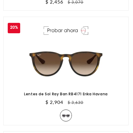
Precio
$ 2,456
Precio
$ 3,070
de
habitual
oferta
20%
Lentes de Sol Ray Ban RB4171 Erika Havana
Precio
$ 2,904
Precio
$ 3,630
de
habitual
oferta