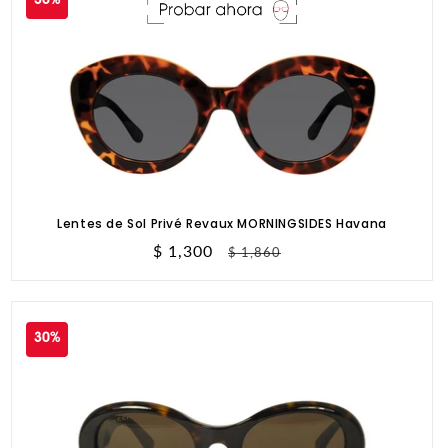
30%
Lentes de Sol Privé Revaux MORNINGSIDES Havana
Precio
$ 1,300
Precio
$ 1,860
de
habitual
oferta
30%