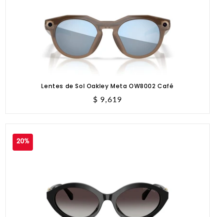
Lentes de Sol Oakley Meta OW8002 Café
Precio
$ 9,619
habitual
20%