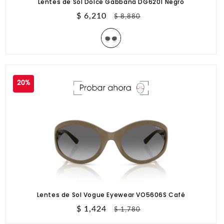
Lentes de Sol Dolce Gabbana DG6201 Negro
Precio
$ 6,210
Precio
$ 8,880
de
habitual
oferta
20%
Lentes de Sol Vogue Eyewear VO5606S Café
Precio
$ 1,424
Precio
$ 1,780
de
habitual