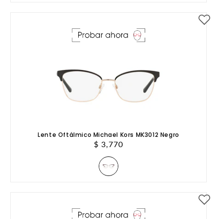
Lente Oftálmico Michael Kors MK3012 Negro
Precio
$ 3,770
habitual