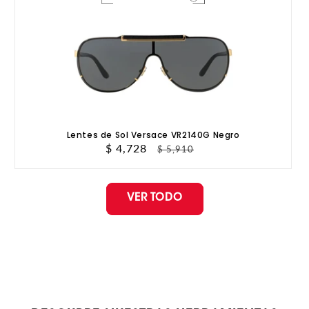
Lentes de Sol Versace VR2140G Negro
Precio
$ 4,728
Precio
$ 5,910
de
habitual
oferta
VER TODO