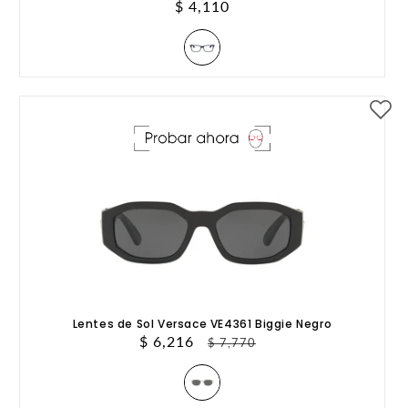
Precio
$ 4,110
habitual
Lentes de Sol Versace VE4361 Biggie Negro
Precio
$ 6,216
Precio
$ 7,770
de
habitual
oferta