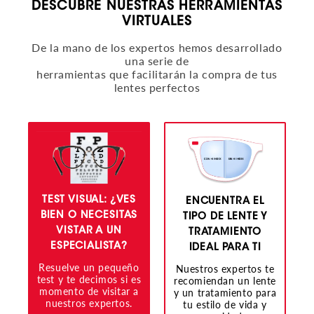
DESCUBRE NUESTRAS HERRAMIENTAS
VIRTUALES
De la mano de los expertos hemos desarrollado
una serie de
herramientas que facilitarán la compra de tus
lentes perfectos
TEST VISUAL: ¿VES
ENCUENTRA EL
L
BIEN O NECESITAS
TIPO DE LENTE Y
VISTAR A UN
TRATAMIENTO
ESPECIALISTA?
IDEAL PARA TI
Resuelve un pequeño
Nuestros expertos te
test y te decimos si es
recomiendan un lente
momento de visitar a
y un tratamiento para
nuestros expertos.
tu estilo de vida y