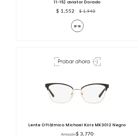
11-15) aviator Dorado
Precio
$ 1,552
Precio
$ 1,940
de
habitual
oferta
Lente Oftálmico Michael Kors MK3012 Negro
Precio
$ 3,770
Armazón