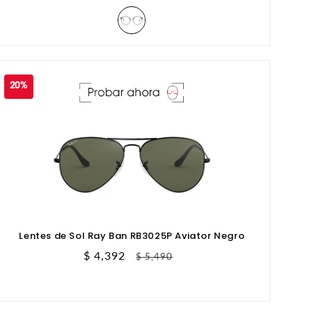
20%
Lentes de Sol Ray Ban RB3025P Aviator Negro
Precio
$ 4,392
Precio
$ 5,490
de
habitual
oferta