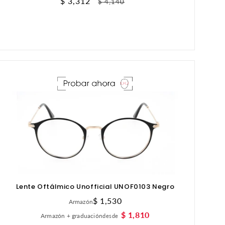
Precio
$ 3,312
Precio
$ 4,140
de
habitual
oferta
Lente Oftálmico Unofficial UNOF0103 Negro
Precio
$ 1,530
Armazón
habitual
$ 1,810
Armazón + graduación
desde