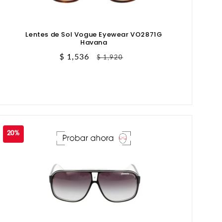
Lentes de Sol Vogue Eyewear VO2871G
Havana
Precio
$ 1,536
Precio
$ 1,920
de
habitual
oferta
20%