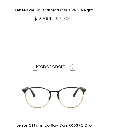
Lentes de Sol Carrera CA0088G Negro
Precio
$ 2,984
Precio
$ 3,730
de
habitual
oferta
Lente Oftálmico Ray Ban RX6375 Oro