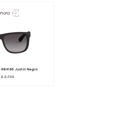
n RB4165 Justin Negro
Precio
$ 3,750
habitual