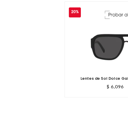
20%
Lentes de Sol Dolce 
Precio
$ 6,096
de
oferta