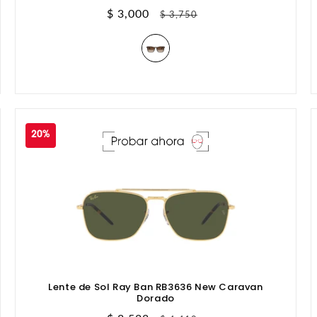
Precio
$ 3,000
Precio
$ 3,750
de
habitual
oferta
20%
Lente de Sol Ray Ban RB3636 New Caravan
Dorado