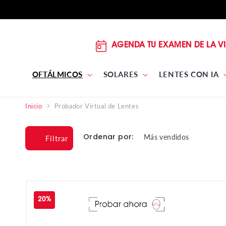
DIRECTAMENTE
AL
CONTENIDO
AGENDA TU EXAMEN DE LA VI
OFTÁLMICOS
SOLARES
LENTES CON IA
Probador Virtual de Lentes
Inicio
Ordenar por:
Filtrar
20%