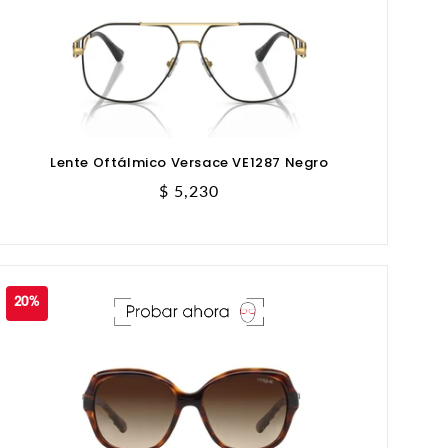
Lente Oftálmico Versace VE1287 Negro
Precio
$ 5,230
habitual
20%