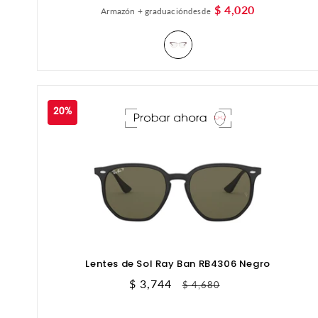
habitual
$ 4,020
Armazón + graduación
desde
20%
Lentes de Sol Ray Ban RB4306 Negro
Precio
$ 3,744
Precio
$ 4,680
de
habitual
oferta