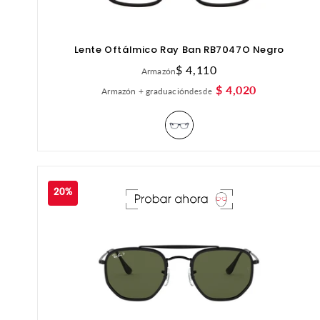
Lente Oftálmico Ray Ban RB7047O Negro
Precio
$ 4,110
Armazón
habitual
$ 4,020
Armazón + graduación
desde
20%