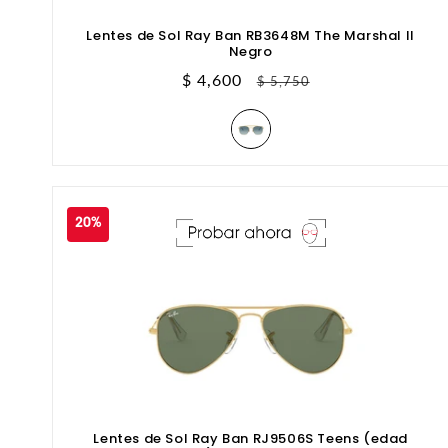
Lentes de Sol Ray Ban RB3648M The Marshal II
Negro
Precio
$ 4,600
Precio
$ 5,750
de
habitual
oferta
20%
Lentes de Sol Ray Ban RJ9506S Teens (edad