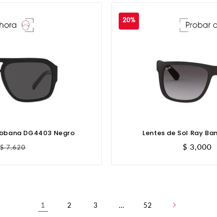
20%
Gabbana DG4403 Negro
Lentes de Sol Ray Ba
Precio
Precio
$ 3,000
$ 7,620
habitual
de
oferta
1
…
2
3
52