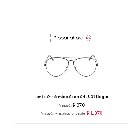
Lente Oftálmico Seen SNJU01 Negro
Precio
$ 870
Armazón
habitual
$ 1,370
Armazón + graduación
desde