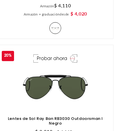
Precio
$ 4,110
Armazón
habitual
$ 4,020
Armazón + graduación
desde
20%
Lentes de Sol Ray Ban RB3030 Outdoorsman I
Negro