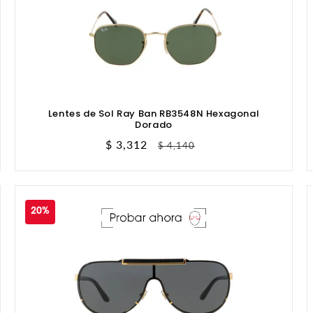
Lentes de Sol Ray Ban RB3548N Hexagonal
Dorado
Precio
$ 3,312
Precio
$ 4,140
de
habitual
oferta
20%