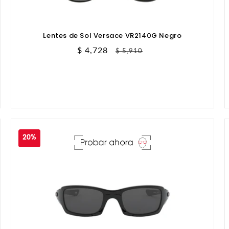
Lentes de Sol Versace VR2140G Negro
Precio
$ 4,728
Precio
$ 5,910
de
habitual
oferta
20%