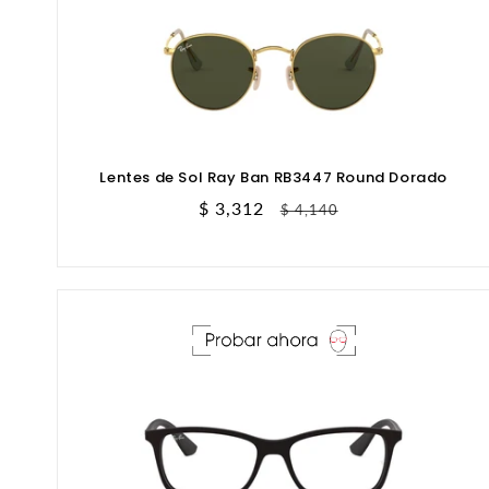
Lentes de Sol Ray Ban RB3447 Round Dorado
Precio
$ 3,312
Precio
$ 4,140
de
habitual
oferta