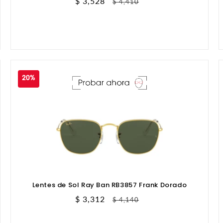
Precio
$ 3,528
Precio
$ 4,410
de
habitual
oferta
20%
Lentes de Sol Ray Ban RB3857 Frank Dorado
Precio
$ 3,312
Precio
$ 4,140
de
habitual
oferta