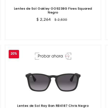
Lentes de Sol Oakley OO9238G Fives Squared
Negro
Precio
$ 2,264
Precio
$ 2,830
de
habitual
oferta
20%
Lentes de Sol Ray Ban RB4187 Chris Negro