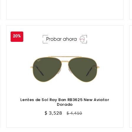
20%
Lentes de Sol Ray Ban RB3625 New Aviator
Dorado
Precio
$ 3,528
Precio
$ 4,410
de
habitual
oferta