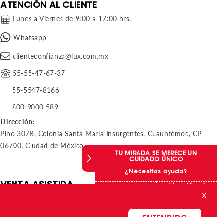
ATENCIÓN AL CLIENTE
Lunes a Viernes de 9:00 a 17:00 hrs.
Whatsapp
clienteconfianza@lux.com.mx
55-55-47-67-37
55-5547-8166
800 9000 589
Dirección:
Pino 307B, Colonia Santa María Insurgentes, Cuauhtémoc, CP
06700, Ciudad de México
TU MIRADA SE MERECE UN
CUIDADO ÚNICO
¿Necesitas ayuda?
VENTA ASISTIDA
Atención al
Compras online
cliente
X
Whatsapp
Whatsapp
Whatsapp