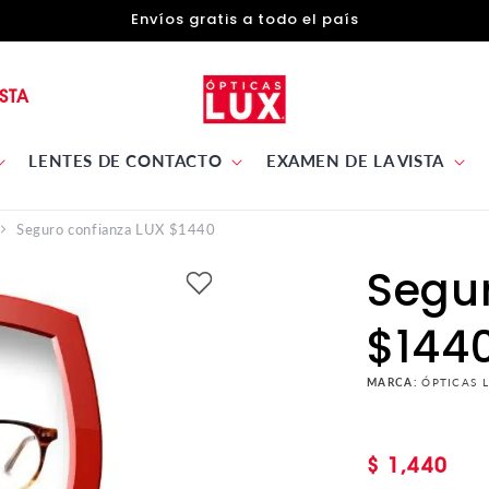
Envíos gratis a todo el país
STA
LENTES DE CONTACTO
EXAMEN DE LA VISTA
Seguro confianza LUX $1440
Segur
$144
MARCA:
ÓPTICAS L
Precio
$ 1,440