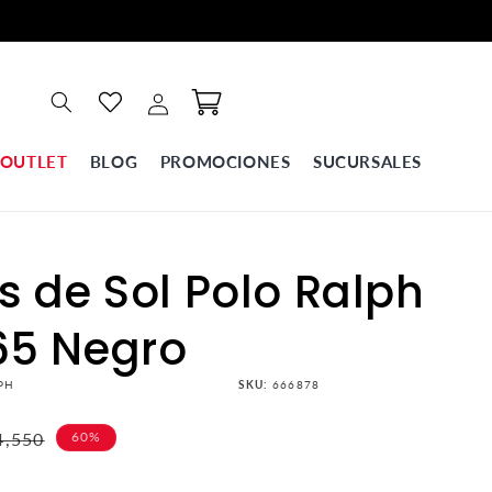
Iniciar
Carrito
sesión
OUTLET
BLOG
PROMOCIONES
SUCURSALES
s de Sol Polo Ralph
65 Negro
PH
SKU:
666878
ecio
4,550
60%
bitual