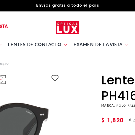
Envíos gratis a todo el país
STA
LENTES DE CONTACTO
EXAMEN DE LA VISTA
Negro
Lente
PH41
MARCA:
POLO RAL
Precio
Pr
$ 
$ 1,820
de
ha