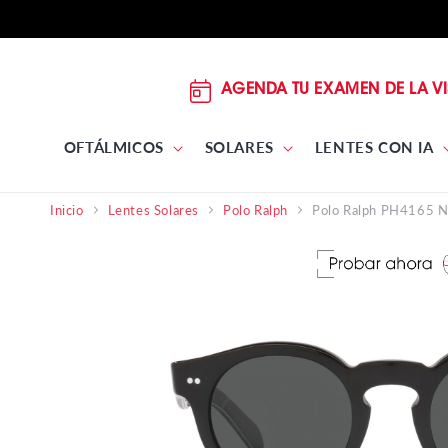
DIRECTAMENTE
AL
CONTENIDO
AGENDA TU EXAMEN DE LA VI
OFTÁLMICOS
SOLARES
LENTES CON IA
Polo Ralph PH4165 
Inicio
Lentes Solares
Polo Ralph