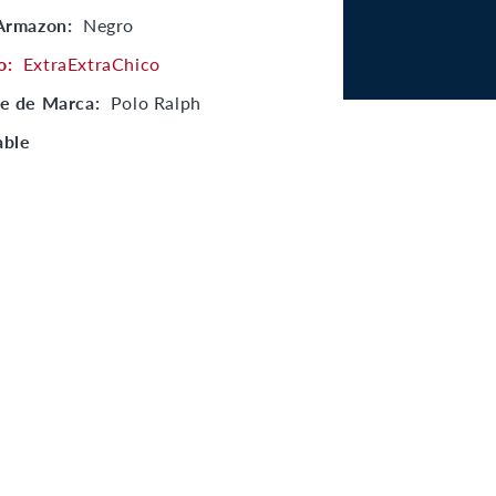
 Armazon:
Negro
o:
ExtraExtraChico
e de Marca:
Polo Ralph
able