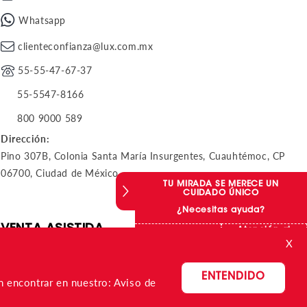
Whatsapp
clienteconfianza@lux.com.mx
55-55-47-67-37
55-5547-8166
800 9000 589
Dirección:
Pino 307B, Colonia Santa María Insurgentes, Cuauhtémoc, CP
06700, Ciudad de México
TU MIRADA S
CUIDAD
¿Necesit
VENTA ASISTIDA
Compras online
X
Whatsapp
Whatsapp
Lunes a Domingo de 11:00 a 20:00 hrs.
ENTENDIDO
en encontrar en nuestro:
Aviso de