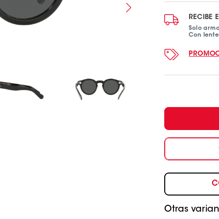
oferta
RECIBE 
Solo arm
Con lent
PROMOC
C
Otras varian