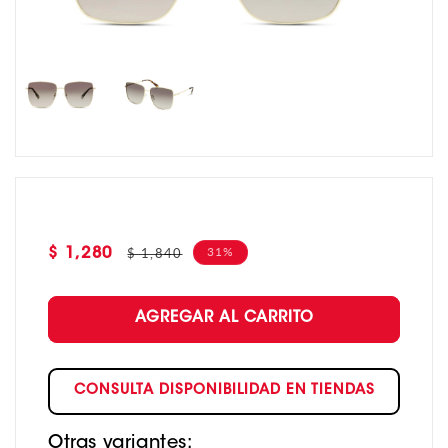
Precio
Precio
31%
$ 1,840
$ 1,280
de
habitual
oferta
AGREGAR AL CARRITO
CONSULTA DISPONIBILIDAD EN TIENDAS
Otras variantes: