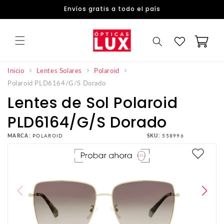
DIRECTAMENTE
Envíos gratis a todo el país
AL
CONTENIDO
Carrito
Inicio
Lentes Solares
Polaroid
Polaroid PLD6164/G/S Dorado
Lentes de Sol Polaroid
PLD6164/G/S Dorado
MARCA:
POLAROID
SKU:
558996