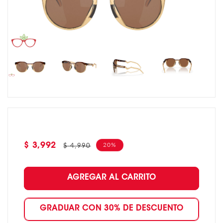
Precio
Precio
20%
$ 4,990
$ 3,992
de
habitual
oferta
AGREGAR AL CARRITO
GRADUAR CON 30% DE DESCUENTO