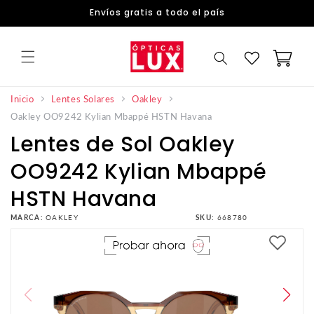
DIRECTAMENTE
Envíos gratis a todo el país
AL
CONTENIDO
Carrito
Inicio
Lentes Solares
Oakley
Oakley OO9242 Kylian Mbappé HSTN Havana
Lentes de Sol Oakley
OO9242 Kylian Mbappé
HSTN Havana
MARCA:
OAKLEY
SKU:
668780