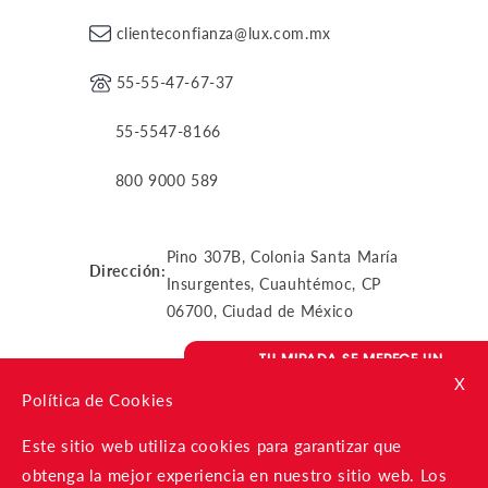
clienteconfianza@lux.com.mx
55-55-47-67-37
55-5547-8166
800 9000 589
Pino 307B, Colonia Santa María
Dirección:
Insurgentes, Cuauhtémoc, CP
06700, Ciudad de México
TU MIRADA SE MERECE UN
CUIDADO ÚNICO
X
VENTA ASISTIDA
Política de Cookies
¿Necesitas ayuda?
Atención al
Whatsapp
Compras online
Este sitio web utiliza cookies para garantizar que
cliente
obtenga la mejor experiencia en nuestro sitio web. Los