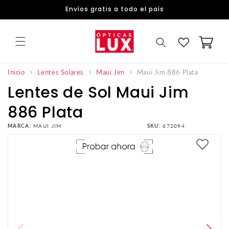
DIRECTAMENTE
Envíos gratis a todo el país
AL
CONTENIDO
Carrito
Maui Jim 886 Plata
Inicio
Lentes Solares
Maui Jim
Lentes de Sol Maui Jim
886 Plata
MARCA:
MAUI JIM
SKU:
672094