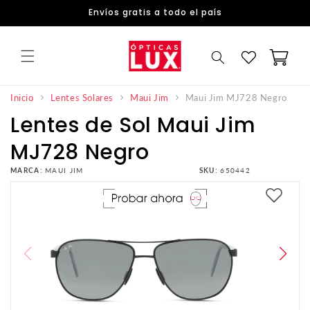
DIRECTAMENTE
Envíos gratis a todo el país
AL
CONTENIDO
Carrito
Maui Jim MJ728 Negro
Inicio
Lentes Solares
Maui Jim
Lentes de Sol Maui Jim
MJ728 Negro
MARCA:
MAUI JIM
SKU:
650442