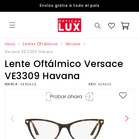
DIRECTAMENTE
Envíos gratis a todo el país
AL
CONTENIDO
Carrito
Inicio
Lentes Oftálmicos
Versace
Versace VE3309 Havana
Lente Oftálmico Versace
VE3309 Havana
MARCA:
VERSACE
SKU:
569623