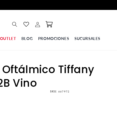
Iniciar
Carrito
sesión
OUTLET
BLOG
PROMOCIONES
SUCURSALES
 Oftálmico Tiffany
2B Vino
SKU:
667972