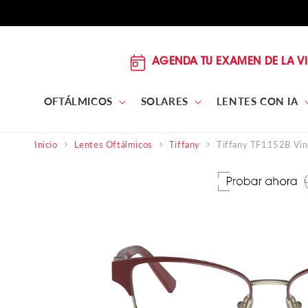
DIRECTAMENTE
AL
CONTENIDO
AGENDA TU EXAMEN DE LA VI
OFTÁLMICOS
SOLARES
LENTES CON IA
Tiffany TF1152B Vin
Inicio
Lentes Oftálmicos
Tiffany