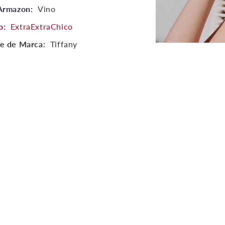
 Armazon:
Vino
o:
ExtraExtraChico
e de Marca:
Tiffany