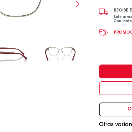
RECIBE 
Solo arm
Con lent
PROMOC
C
Otras varian