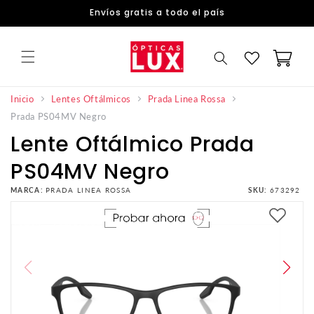
DIRECTAMENTE
Envíos gratis a todo el país
AL
CONTENIDO
Carrito
Inicio
Lentes Oftálmicos
Prada Linea Rossa
Prada PS04MV Negro
Lente Oftálmico Prada
PS04MV Negro
MARCA:
PRADA LINEA ROSSA
SKU:
673292