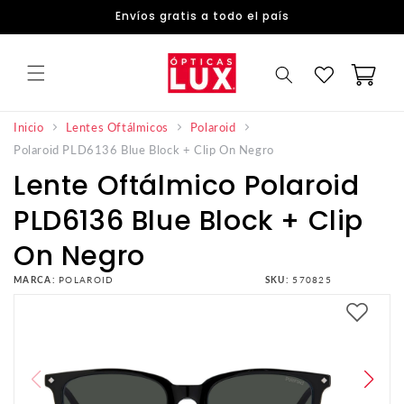
DIRECTAMENTE
Envíos gratis a todo el país
AL
CONTENIDO
Carrito
Inicio
Lentes Oftálmicos
Polaroid
Polaroid PLD6136 Blue Block + Clip On Negro
Lente Oftálmico Polaroid
PLD6136 Blue Block + Clip
On Negro
MARCA:
POLAROID
SKU:
570825