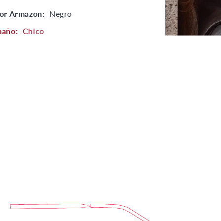
or Armazon:
Negro
maño:
Chico