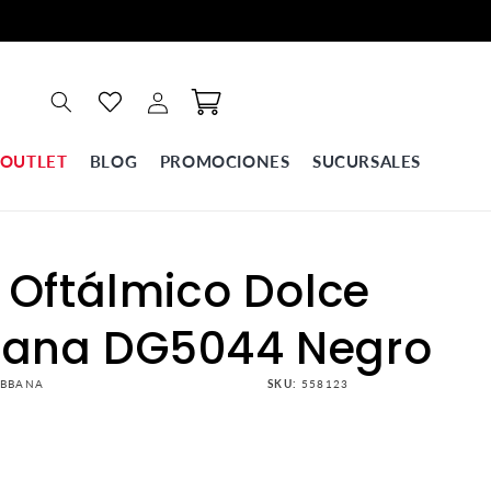
Iniciar
Carrito
sesión
OUTLET
BLOG
PROMOCIONES
SUCURSALES
 Oftálmico Dolce
ana DG5044 Negro
ABBANA
SKU:
558123