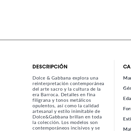
DESCRIPCIÓN
CA
Dolce & Gabbana explora una
Ma
reinterpretación contemporánea
Gé
del arte sacro y la cultura de la
era Barroca. Detalles en fina
Ed
filigrana y tonos metálicos
opulentos, así como la calidad
Fo
artesanal y estilo inimitable de
Dolce&Gabbana brillan en toda
Est
la colección. Los modelos son
contemporáneos incisivos y se
Mat