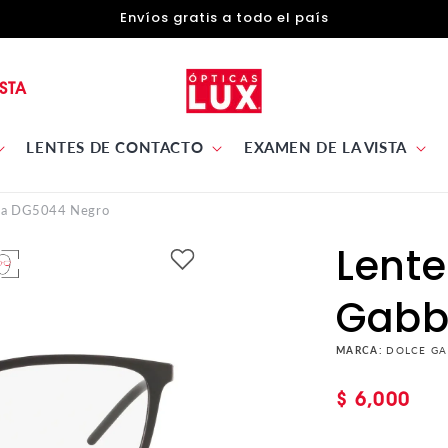
Envíos gratis a todo el país
STA
LENTES DE CONTACTO
EXAMEN DE LA VISTA
na DG5044 Negro
Lente
Gabb
MARCA:
DOLCE G
Precio
$ 6,000
habitual