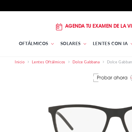
DIRECTAMENTE
AL
CONTENIDO
AGENDA TU EXAMEN DE LA VI
OFTÁLMICOS
SOLARES
LENTES CON IA
Dolce Gabba
Inicio
Lentes Oftálmicos
Dolce Gabbana