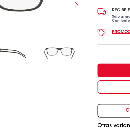
RECIBE 
Solo arm
Con lent
PROMOC
C
Otras varian