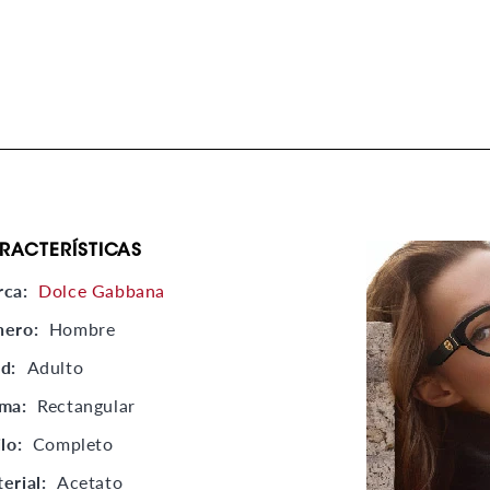
RACTERÍSTICAS
rca:
Dolce Gabbana
nero:
Hombre
ad:
Adulto
rma:
Rectangular
ilo:
Completo
erial:
Acetato