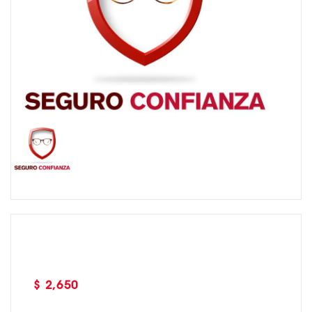
Precio
$ 2,650
habitual