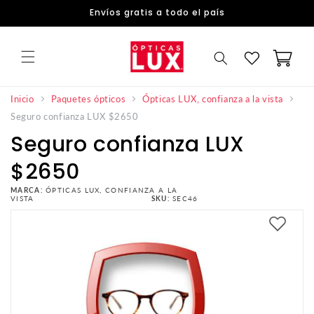
DIRECTAMENTE
Envíos gratis a todo el país
AL
CONTENIDO
Carrito
Inicio
Paquetes ópticos
Ópticas LUX, confianza a la vista
Seguro confianza LUX $2650
Seguro confianza LUX
$2650
MARCA:
ÓPTICAS LUX, CONFIANZA A LA
VISTA
SKU:
SEC46