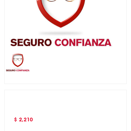
Precio
$ 2,210
habitual