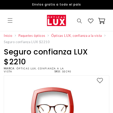
DIRECTAMENTE
Envíos gratis a todo el país
AL
CONTENIDO
Carrito
Inicio
Paquetes ópticos
Ópticas LUX, confianza a la vista
Seguro confianza LUX $2210
Seguro confianza LUX
$2210
MARCA:
ÓPTICAS LUX, CONFIANZA A LA
VISTA
SKU:
SEC90