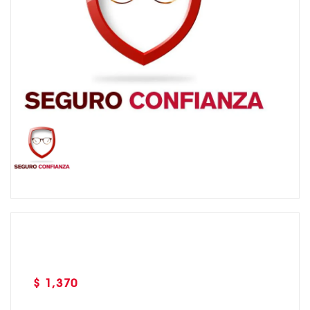
Precio
$ 1,370
habitual