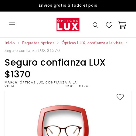
DIRECTAMENTE
Envíos gratis a todo el país
AL
CONTENIDO
Carrito
Inicio
Paquetes ópticos
Ópticas LUX, confianza a la vista
Seguro confianza LUX $1370
Seguro confianza LUX
$1370
MARCA:
ÓPTICAS LUX, CONFIANZA A LA
VISTA
SKU:
SEC174