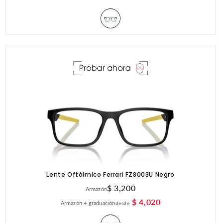
Lente Oftálmico Ferrari FZ8003U Negro
Precio
$ 3,200
Armazón
habitual
$ 4,020
Armazón + graduación
desde