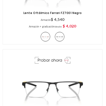
Lente Oftálmico Ferrari FZ7001 Negro
Precio
$ 4,540
Armazón
habitual
$ 4,020
Armazón + graduación
desde