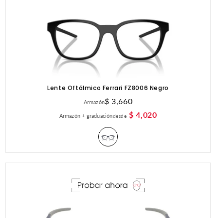
Lente Oftálmico Ferrari FZ8006 Negro
Precio
$ 3,660
Armazón
habitual
$ 4,020
Armazón + graduación
desde