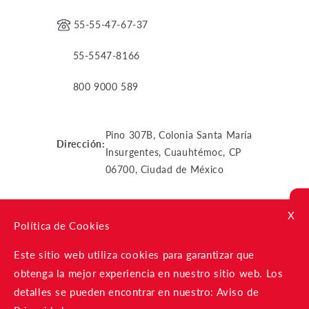
55-55-47-67-37
55-5547-8166
800 9000 589
Pino 307B, Colonia Santa María
Dirección:
Insurgentes, Cuauhtémoc, CP
06700, Ciudad de México
X
VENTA ASISTIDA
Política de Cookies
Whatsapp
Este sitio web utiliza cookies para garantizar que
obtenga la mejor experiencia en nuestro sitio web. Los
Lunes a Domingo de 11:00 a 20:00
detalles se pueden encontrar en nuestro:
Aviso de
hrs.