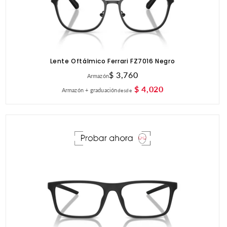
Lente Oftálmico Ferrari FZ7016 Negro
Precio
$ 3,760
Armazón
habitual
$ 4,020
Armazón + graduación
desde