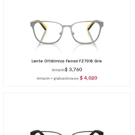
Lente Oftálmico Ferrari FZ7016 Gris
Precio
$ 3,760
Armazón
habitual
$ 4,020
Armazón + graduación
desde