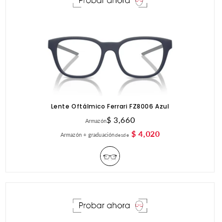
Lente Oftálmico Ferrari FZ8006 Azul
Precio
$ 3,660
Armazón
habitual
$ 4,020
Armazón + graduación
desde