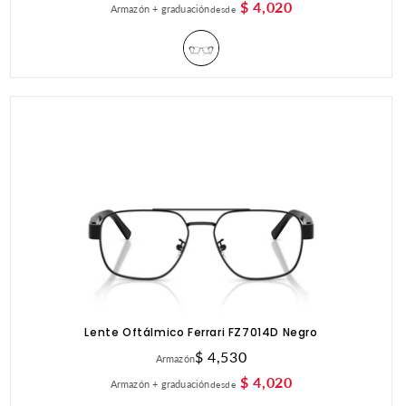
habitual
$ 4,020
Armazón + graduación
desde
Lente Oftálmico Ferrari FZ7014D Negro
Precio
$ 4,530
Armazón
habitual
$ 4,020
Armazón + graduación
desde