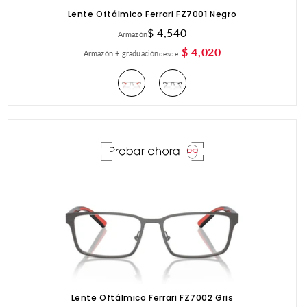
Lente Oftálmico Ferrari FZ7001 Negro
Precio
$ 4,540
Armazón
habitual
$ 4,020
Armazón + graduación
desde
Lente Oftálmico Ferrari FZ7002 Gris