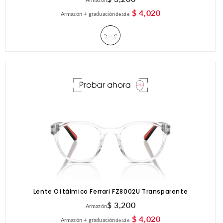
habitual
$ 4,020
Armazón + graduación
desde
Lente Oftálmico Ferrari FZ8002U Transparente
Precio
$ 3,200
Armazón
habitual
$ 4,020
Armazón + graduación
desde