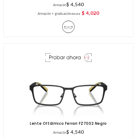
Precio
$ 4,540
Armazón
habitual
$ 4,020
Armazón + graduación
desde
Lente Oftálmico Ferrari FZ7002 Negro
Precio
$ 4,540
Armazón