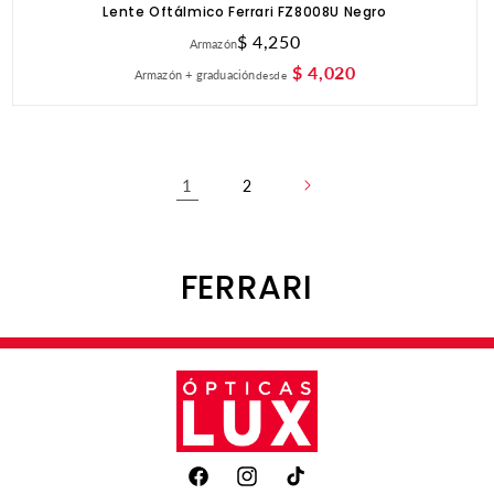
Lente Oftálmico Ferrari FZ8008U Negro
Precio
$ 4,250
Armazón
habitual
$ 4,020
Armazón + graduación
desde
1
2
C
FERRARI
O
L
E
C
Facebook
Instagram
TikTok