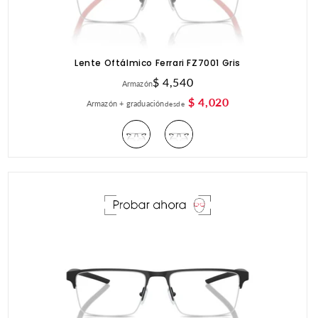
Lente Oftálmico Ferrari FZ7001 Gris
Precio
$ 4,540
Armazón
habitual
$ 4,020
Armazón + graduación
desde