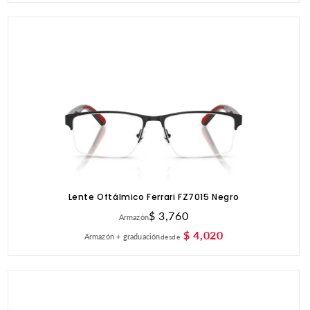
Lente Oftálmico Ferrari FZ7015 Negro
Precio
$ 3,760
Armazón
habitual
$ 4,020
Armazón + graduación
desde