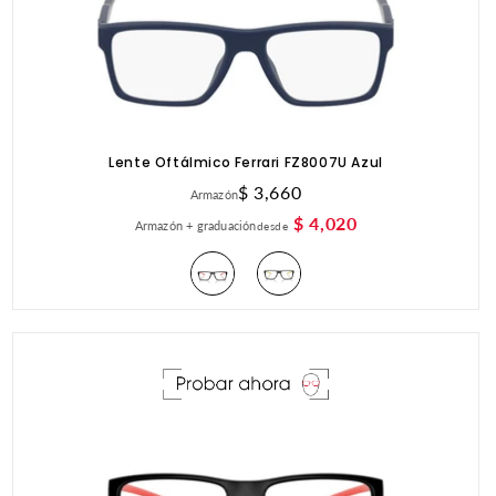
Lente Oftálmico Ferrari FZ8007U Azul
Precio
$ 3,660
Armazón
habitual
$ 4,020
Armazón + graduación
desde