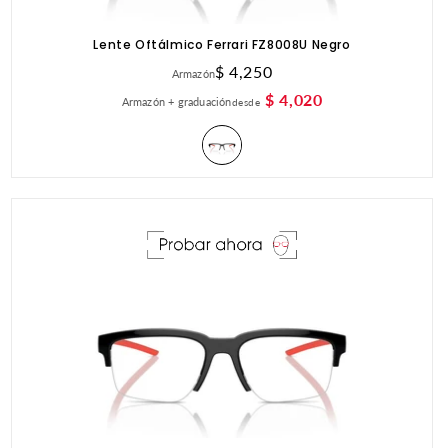
Lente Oftálmico Ferrari FZ8008U Negro
Precio
$ 4,250
Armazón
habitual
$ 4,020
Armazón + graduación
desde