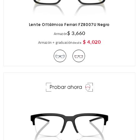
Lente Oftálmico Ferrari FZ8007U Negro
Precio
$ 3,660
Armazón
habitual
$ 4,020
Armazón + graduación
desde