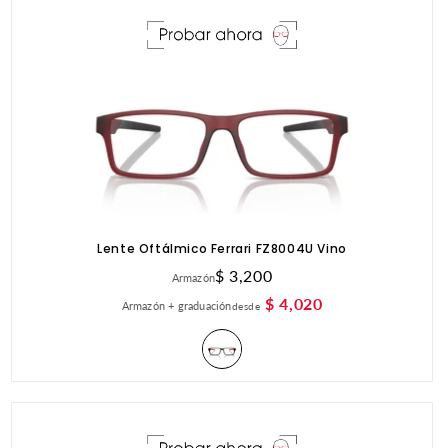
Lente Oftálmico Ferrari FZ8004U Vino
Precio
$ 3,200
Armazón
habitual
$ 4,020
Armazón + graduación
desde