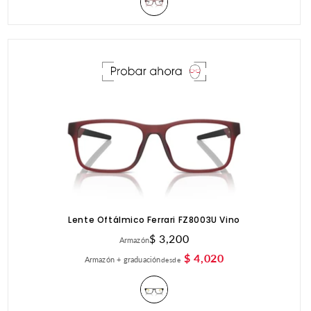
Lente Oftálmico Ferrari FZ8003U Vino
Precio
$ 3,200
Armazón
habitual
$ 4,020
Armazón + graduación
desde