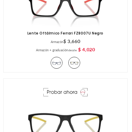
Lente Oftálmico Ferrari FZ8007U Negro
Precio
$ 3,660
Armazón
habitual
$ 4,020
Armazón + graduación
desde