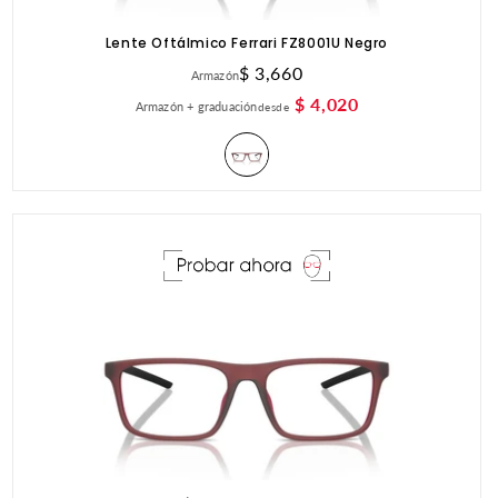
Lente Oftálmico Ferrari FZ8001U Negro
Precio
$ 3,660
Armazón
habitual
$ 4,020
Armazón + graduación
desde