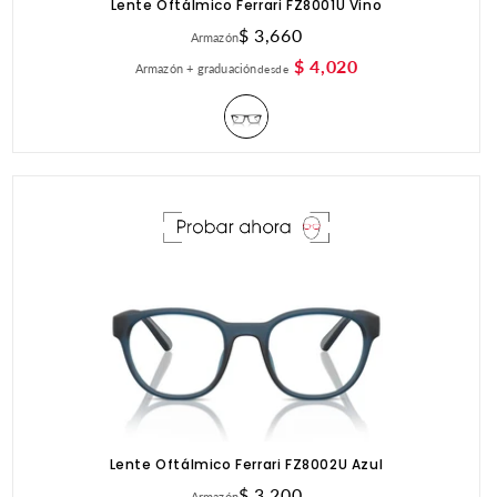
Lente Oftálmico Ferrari FZ8001U Vino
Precio
$ 3,660
Armazón
habitual
$ 4,020
Armazón + graduación
desde
Lente Oftálmico Ferrari FZ8002U Azul
Precio
$ 3,200
Armazón