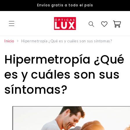
DIRECTAMENTE
Envíos gratis a todo el país
AL
CONTENIDO
Carrito
Hipermetropía ¿Qué es y cuáles son sus síntomas?
Inicio
Hipermetropía ¿Qué
es y cuáles son sus
síntomas?