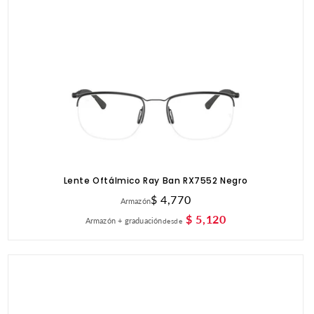
Lente Oftálmico Ray Ban RX7552 Negro
Precio
$ 4,770
Armazón
habitual
$ 5,120
Armazón + graduación
desde