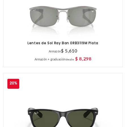
Lentes de Sol Ray Ban 0RB3119M Plata
Precio
$ 5,610
Armazón
habitual
$ 8,298
Armazón + graduación
desde
20%