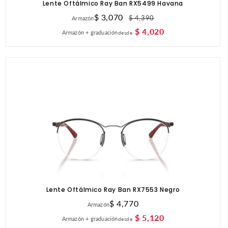
Lente Oftálmico Ray Ban RX5499 Havana
Precio
$ 3,070
Precio
$ 4,390
Armazón
de
habitual
$ 4,020
Armazón + graduación
desde
oferta
Lente Oftálmico Ray Ban RX7553 Negro
Precio
$ 4,770
Armazón
habitual
$ 5,120
Armazón + graduación
desde