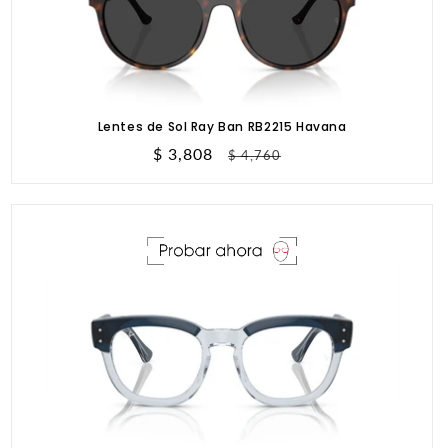
Lentes de Sol Ray Ban RB2215 Havana
Precio
$ 3,808
Precio
$ 4,760
de
habitual
oferta