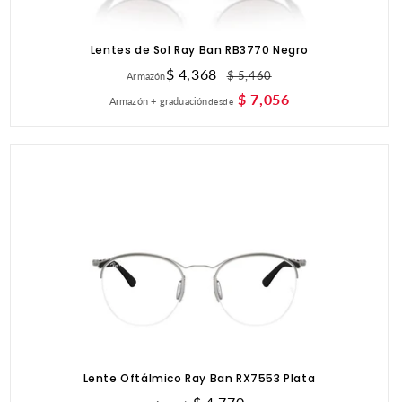
Lentes de Sol Ray Ban RB3770 Negro
Precio
$ 4,368
Precio
$ 5,460
Armazón
de
habitual
$ 7,056
Armazón + graduación
desde
oferta
Lente Oftálmico Ray Ban RX7553 Plata