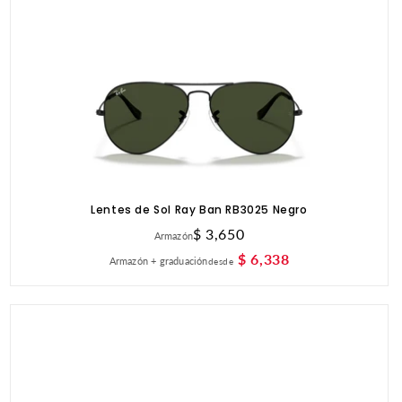
Lentes de Sol Ray Ban RB3025 Negro
Precio
$ 3,650
Armazón
habitual
$ 6,338
Armazón + graduación
desde