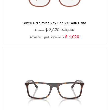
Lente Oftálmico Ray Ban RX5406 Café
Precio
$ 2,870
Precio
$ 4,110
Armazón
de
habitual
$ 4,020
Armazón + graduación
desde
oferta