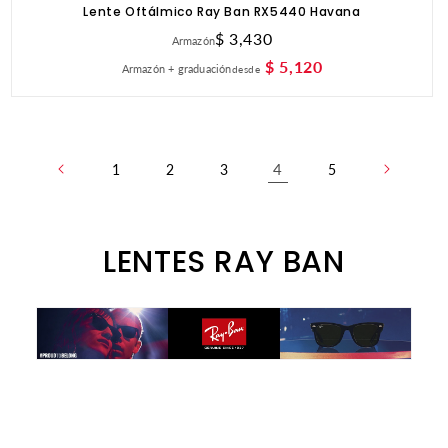
Lente Oftálmico Ray Ban RX5440 Havana
Precio
$ 3,430
Armazón
habitual
$ 5,120
Armazón + graduación
desde
4
1
2
3
5
C
LENTES RAY BAN
O
L
E
C