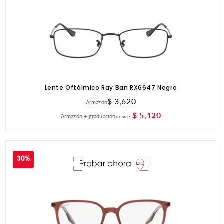
Lente Oftálmico Ray Ban RX6647 Negro
Precio
$ 3,620
Armazón
habitual
$ 5,120
Armazón + graduación
desde
30%