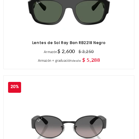
Lentes de Sol Ray Ban RB2218 Negro
Precio
$ 2,600
Precio
$ 3,250
Armazón
de
habitual
$ 5,288
Armazón + graduación
desde
oferta
20%