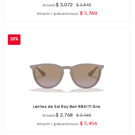
Precio
$ 3,072
Precio
$ 3,840
Armazón
de
habitual
$ 5,760
Armazón + graduación
desde
oferta
20%
Lentes de Sol Ray Ban RB4171 Gris
Precio
$ 2,768
Precio
$ 3,460
Armazón
de
habitual
$ 5,456
Armazón + graduación
desde
oferta