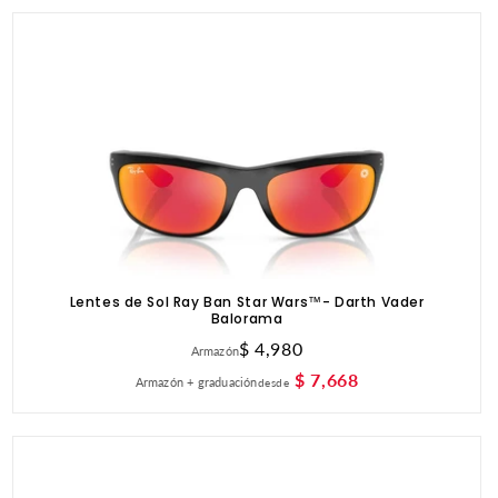
Lentes de Sol Ray Ban Star Wars™- Darth Vader
Balorama
Precio
$ 4,980
Armazón
habitual
$ 7,668
Armazón + graduación
desde