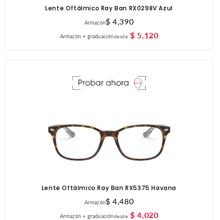
Lente Oftálmico Ray Ban RX0298V Azul
Precio
$ 4,390
Armazón
habitual
$ 5,120
Armazón + graduación
desde
Lente Oftálmico Ray Ban RX5375 Havana
Precio
$ 4,480
Armazón
habitual
$ 4,020
Armazón + graduación
desde