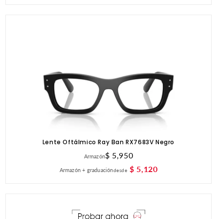
Lente Oftálmico Ray Ban RX7683V Negro
Precio
$ 5,950
Armazón
habitual
$ 5,120
Armazón + graduación
desde