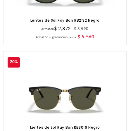
Lentes de Sol Ray Ban RB2132 Negro
Precio
$ 2,872
Precio
$ 3,590
Armazón
de
habitual
$ 5,560
Armazón + graduación
desde
oferta
20%
Lentes de Sol Ray Ban RB3016 Negro