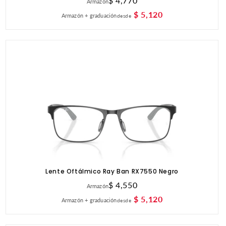
Precio
$ 4,770
Armazón
habitual
$ 5,120
Armazón + graduación
desde
Lente Oftálmico Ray Ban RX7550 Negro
Precio
$ 4,550
Armazón
habitual
$ 5,120
Armazón + graduación
desde