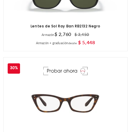
Lentes de Sol Ray Ban RB2132 Negro
Precio
$ 2,760
Precio
$ 3,450
Armazón
de
habitual
$ 5,448
Armazón + graduación
desde
oferta
30%