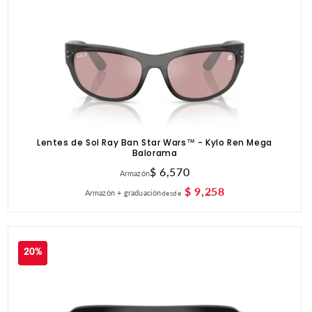
Lentes de Sol Ray Ban Star Wars™ - Kylo Ren Mega
Balorama
Precio
$ 6,570
Armazón
habitual
$ 9,258
Armazón + graduación
desde
20%