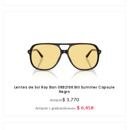
Lentes de Sol Ray Ban 0RB2198 Bill Summer Capsule
Negro
Precio
$ 3,770
Armazón
habitual
$ 6,458
Armazón + graduación
desde