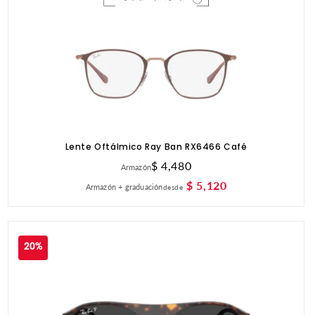
Lente Oftálmico Ray Ban RX6466 Café
Precio
$ 4,480
Armazón
habitual
$ 5,120
Armazón + graduación
desde
20%